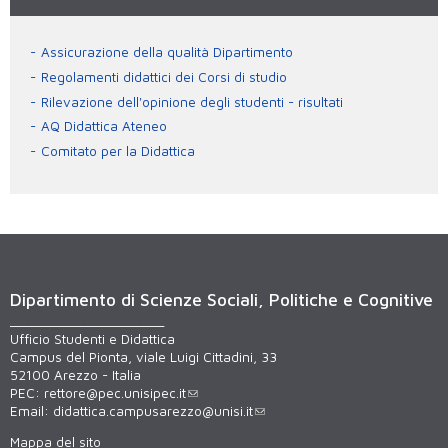
Assicurazione della qualità Dipartimento
Regolamenti didattici dei Corsi di studio
Rilevazione dell'opinione degli studenti - risultati
AQ Didattica Ateneo
Comitato per la Didattica
Dipartimento di Scienze Sociali, Politiche e Cognitive
______________________
Ufficio Studenti e Didattica
Campus del Pionta, viale Luigi Cittadini, 33
52100 Arezzo - Italia
PEC:
rettore@pec.unisipec.it
Email:
didattica.campusarezzo@unisi.it
Mappa del sito