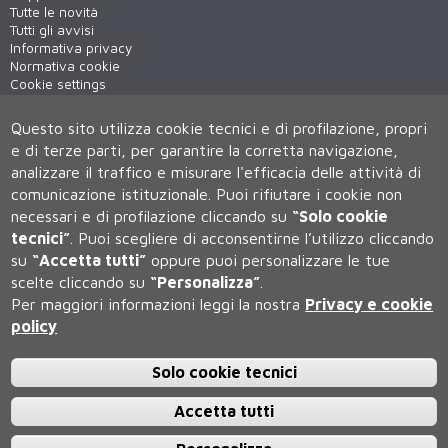
Tutte le novità
Tutti gli avvisi
Informativa privacy
Normativa cookie
Cookie settings
WiFi - unisiWireless
Questo sito utilizza cookie tecnici e di profilazione, propri
e di terze parti, per garantire la corretta navigazione,
analizzare il traffico e misurare l'efficacia delle attività di
comunicazione istituzionale.
Puoi rifiutare i cookie non
necessari e di profilazione cliccando su
“Solo cookie
tecnici”
.
Puoi scegliere di acconsentirne l’utilizzo cliccando
su
“Accetta tutti”
oppure puoi personalizzare le tue
Università degli Studi di Siena
scelte cliccando su
“Personalizza”
.
Rettorato, via Banchi di Sotto 55, 53100 Siena ITALIA
Per maggiori informazioni leggi la nostra
Privacy e cookie
P.IVA 00273530527 | C.F. 80002070524 | Caselle Pec:
Posta
policy
Elettronica Certificata
Contatti:
urp@unisi.it
- URP - Ufficio Relazioni con il Pubblico Tel.
0577 235555 (dal lunedì al venerdì dalle 9.30 alle 10.30)
Solo cookie tecnici
Accetta tutti