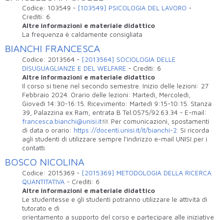
Codice:
103549
-
[103549] PSICOLOGIA DEL LAVORO
-
Crediti:
6
Altre informazioni e materiale didattico
La frequenza è caldamente consigliata
BIANCHI FRANCESCA
Codice:
2013564
-
[2013564] SOCIOLOGIA DELLE
DISUGUAGLIANZE E DEL WELFARE
-
Crediti:
6
Altre informazioni e materiale didattico
Il corso si tiene nel secondo semestre. Inizio delle lezioni: 27
Febbraio 2024. Orario delle lezioni: Martedì, Mercoledì,
Giovedì 14:30-16:15. Ricevimento: Martedì 9:15-10:15. Stanza
39, Palazzina ex Ram, entrata B Tel.0575/92.63.34 - E-mail:
francesca.bianchi@unisi.it
. Per comunicazioni, spostamenti
di data o orario:
https://docenti.unisi.it/it/bianchi-2
. Si ricorda
agli studenti di utilizzare sempre l’indirizzo e-mail UNISI per i
contatti.
BOSCO NICOLINA
Codice:
2015369
-
[2015369] METODOLOGIA DELLA RICERCA
QUANTITATIVA
-
Crediti:
6
Altre informazioni e materiale didattico
Le studentesse e gli studenti potranno utilizzare le attività di
tutorato e di
orientamento a supporto del corso e partecipare alle iniziative