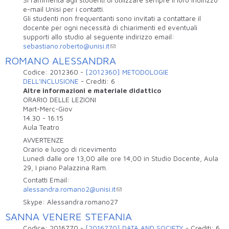
e-mail Unisi per i contatti.
Gli studenti non frequentanti sono invitati a contattare il
docente per ogni necessità di chiarimenti ed eventuali
supporti allo studio al seguente indirizzo email:
sebastiano.roberto@unisi.it
ROMANO ALESSANDRA
Codice:
2012360
-
[2012360] METODOLOGIE
DELL'INCLUSIONE
-
Crediti:
6
Altre informazioni e materiale didattico
ORARIO DELLE LEZIONI
Mart-Merc-Giov
14.30 - 16.15
Aula Teatro
AVVERTENZE
Orario e luogo di ricevimento
Lunedì dalle ore 13,00 alle ore 14,00 in Studio Docente, Aula
29, I piano Palazzina Ram.
Contatti Email:
alessandra.romano2@unisi.it
Skype: Alessandra.romano27
SANNA VENERE STEFANIA
Codice:
2016770
-
[2016770] DATA AND SOCIETY
-
Crediti:
6