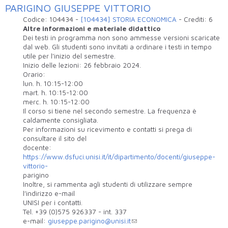
PARIGINO GIUSEPPE VITTORIO
Codice:
104434
-
[104434] STORIA ECONOMICA
-
Crediti:
6
Altre informazioni e materiale didattico
Dei testi in programma non sono ammesse versioni scaricate
dal web. Gli studenti sono invitati a ordinare i testi in tempo
utile per l'inizio del semestre.
Inizio delle lezioni: 26 febbraio 2024.
Orario:
lun. h. 10:15-12:00
mart. h. 10:15-12:00
merc. h. 10:15-12:00
Il corso si tiene nel secondo semestre. La frequenza è
caldamente consigliata.
Per informazioni su ricevimento e contatti si prega di
consultare il sito del
docente:
https://www.dsfuci.unisi.it/it/dipartimento/docenti/giuseppe-
vittorio-
parigino
Inoltre, si rammenta agli studenti di utilizzare sempre
l’indirizzo e-mail
UNISI per i contatti.
Tel. +39 (0)575 926337 - int. 337
e-mail:
giuseppe.parigino@unisi.it