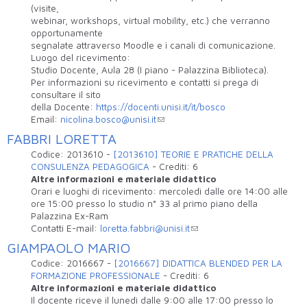
(visite,
webinar, workshops, virtual mobility, etc.) che verranno
opportunamente
segnalate attraverso Moodle e i canali di comunicazione.
Luogo del ricevimento:
Studio Docente, Aula 28 (I piano - Palazzina Biblioteca).
Per informazioni su ricevimento e contatti si prega di
consultare il sito
della Docente:
https://docenti.unisi.it/it/bosco
Email:
nicolina.bosco@unisi.it
FABBRI LORETTA
Codice:
2013610
-
[2013610] TEORIE E PRATICHE DELLA
CONSULENZA PEDAGOGICA
-
Crediti:
6
Altre informazioni e materiale didattico
Orari e luoghi di ricevimento: mercoledì dalle ore 14:00 alle
ore 15:00 presso lo studio n° 33 al primo piano della
Palazzina Ex-Ram
Contatti E-mail:
loretta.fabbri@unisi.it
GIAMPAOLO MARIO
Codice:
2016667
-
[2016667] DIDATTICA BLENDED PER LA
FORMAZIONE PROFESSIONALE
-
Crediti:
6
Altre informazioni e materiale didattico
Il docente riceve il lunedì dalle 9:00 alle 17:00 presso lo