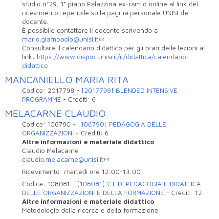
studio n°29, 1° piano Palazzina ex-ram o online al link del
ricevimento reperibile sulla pagina personale UNISI del
docente.
È possibile contattare il docente scrivendo a
mario.giampaolo@unisi.it
Consultare il calendario didattico per gli orari delle lezioni al
link:
https://www.dispoc.unisi.it/it/didattica/calendario-
didattico
MANCANIELLO MARIA RITA
Codice:
2017798
-
[2017798] BLENDED INTENSIVE
PROGRAMME
-
Crediti:
6
MELACARNE CLAUDIO
Codice:
106790
-
[106790] PEDAGOGIA DELLE
ORGANIZZAZIONI
-
Crediti:
6
Altre informazioni e materiale didattico
Claudio Melacarne
claudio.melacarne@unisi.it
Ricevimento: martedì ore 12:00-13:00
Codice:
108081
-
[108081] C.I. DI PEDAGOGIA E DIDATTICA
DELLE ORGANIZZAZIONI E DELLA FORMAZIONE
-
Crediti:
12
Altre informazioni e materiale didattico
Metodologie della ricerca e della formazione