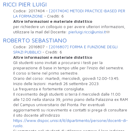
RICCI PIER LUIGI
Codice:
2017404
-
[2017404] METODI PRACTICE-BASED PER
LA FORMAZIONE
-
Crediti:
6
Altre informazioni e materiale didattico
per richiedere un colloquio o per avere ulteriori informazioni,
utilizzare la mail del Docente:
pierluigi.ricci@unisi.it
ROBERTO SEBASTIANO
Codice:
2016807
-
[2016807] FORMA E FUNZIONE DEGLI
SPAZI PUBBLICI
-
Crediti:
6
Altre informazioni e materiale didattico
Gli studenti sono invitati a procurarsi i testi per la
preparazione di base in tempo utile per l'inizio del semestre.
Il corso si tiene nel primo semestre.
Orario del corso: martedì, mercoledì, giovedì 12.00-13.45.
Inizio delle lezioni: martedì 26 settembre 2023.
La frequenza è fortemente consigliata.
Il ricevimento degli studenti si terrà il mercoledì dalle 11.00
alle 12.00 nella stanza 39, primo piano della Palazzina ex RAM
del Campus universitario del Pionta. Per eventuali
aggiornamenti su ricevimento e contatti si prega di consultare
il sito docente all’indirizzo
https://www.dispoc.unisi.it/it/dipartimento/persone/docenti-di-
ruolo
.
Si rammenta agli studenti di utilizzare sempre il loro indirizzo