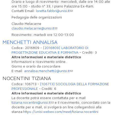
Orario e luogo di ricevimento: mercoledì, dalle ore 14:00 alle
ore 15:00 - studio n° 33, I piano Palazzina Ex-Ram.
Contatti Email:
loretta.fabbri@unisi.it
Pedagogia delle organizzazioni
Claudio Melacarne
claudio.melacarne@unisi.it
Ricevimento: martedì ore 12:00-13:00
MENCHETTI ANNALISA
Codice:
2016809
-
[2016809] LABORATORIO DI
PROGETTAZIONE EDUCATIVA E FORMATIVA
-
Crediti:
3
Altre informazioni e materiale didattico
Informazioni e ricevimento online.
Giorno e orario da concordare
E-mail:
annalisa.menchetti2@unisi.it
NOCENTINI TIZIANA
Codice:
106713
-
[106713] SOCIOLOGIA DELLA FORMAZIONE
PROFESSIONALE
-
Crediti:
6
Altre informazioni e materiale didattico
La docente potrà essere contattata per e mail
tiziana.nocentini@unisi.it
e il ricevimento, concordato con la
docente per e mail, si svolgerà on line collegandosi alla
stanza.
https://unisi.webex.com/meet/tiziana.nocentini